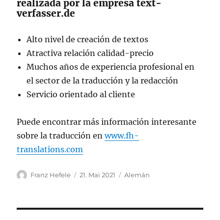
realizada por la empresa text-
verfasser.de
Alto nivel de creación de textos
Atractiva relación calidad-precio
Muchos años de experiencia profesional en
el sector de la traducción y la redacción
Servicio orientado al cliente
Puede encontrar más información interesante
sobre la traducción en
www.fh-
translations.com
Autor
Veröffentlicht
Kategorien
Franz Hefele
21. Mai 2021
Alemán
am
Beitragsnavigation