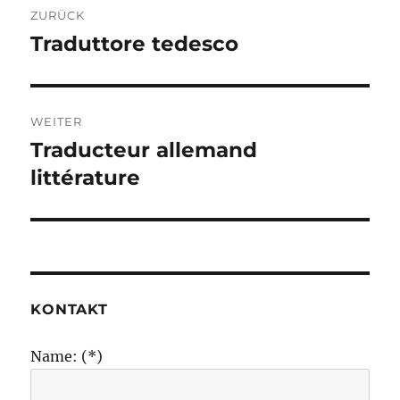
ZURÜCK
Traduttore tedesco
Vorheriger
Beitrag:
WEITER
Traducteur allemand
Nächster
Beitrag:
littérature
KONTAKT
Name: (*)