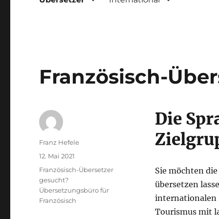
Französisch-Über
Die Spr
Zielgru
Autor
Franz Hefele
Veröffentlicht
12. Mai 2021
am
Kategorien
Französisch-Übersetzer
Sie möchten die
gesucht?
übersetzen lass
Übersetzungsbüro für
internationalen
Französisch
Tourismus mit l