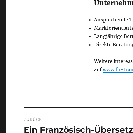
Unternehme
Ansprechende T
Marktorientiert
Langjährige Ber
Direkte Beratun
Weitere interes
auf
www.fh-tran
Beitragsnavigation
ZURÜCK
Ein Französisch-Übersetz
Vorheriger