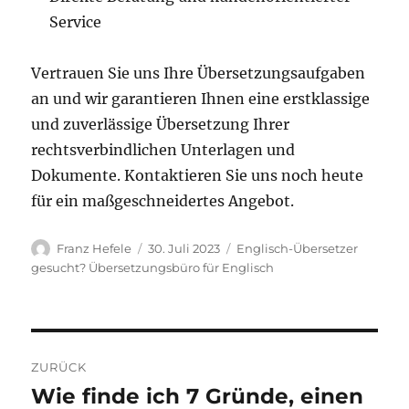
Service
Vertrauen Sie uns Ihre Übersetzungsaufgaben
an und wir garantieren Ihnen eine erstklassige
und zuverlässige Übersetzung Ihrer
rechtsverbindlichen Unterlagen und
Dokumente. Kontaktieren Sie uns noch heute
für ein maßgeschneidertes Angebot.
Autor
Veröffentlicht
Kategorien
Franz Hefele
30. Juli 2023
Englisch-Übersetzer
am
gesucht? Übersetzungsbüro für Englisch
Beitragsnavigation
ZURÜCK
Wie finde ich 7 Gründe, einen
Vorheriger