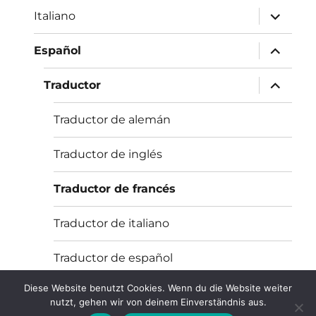
Unterme
Italiano
öffnen
Unterme
Español
öffnen
Unterme
Traductor
öffnen
Traductor de alemán
Traductor de inglés
Traductor de francés
Traductor de italiano
Traductor de español
Diese Website benutzt Cookies. Wenn du die Website weiter
nutzt, gehen wir von deinem Einverständnis aus.
text-verfasser.de – Texte und Übersetzungen
Stolz