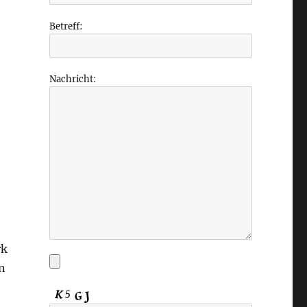
Betreff:
Nachricht:
rk
en