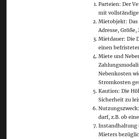
Parteien: Der V
mit vollständig
Mietobjekt: Das 
Adresse, Größe,
Mietdauer: Die D
einen befristete
Miete und Neben
Zahlungsmodalit
Nebenkosten wie
Stromkosten ger
Kaution: Die Höh
Sicherheit zu lei
Nutzungszweck: 
darf, z.B. ob ei
Instandhaltung 
Mieters bezügli