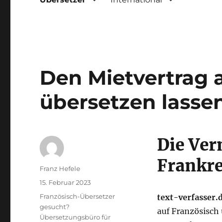
Den Mietvertrag 
übersetzen lasse
Die Ver
Frankre
Autor
Franz Hefele
Veröffentlicht
15. Februar 2023
am
Kategorien
Französisch-Übersetzer
text-verfasser.
gesucht?
auf Französisch
Übersetzungsbüro für