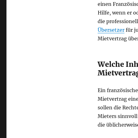
einen Französis
Hilfe, wenn er o
die professionel
Übersetzer
für j
Mietvertrag über
Welche Inha
Mietvertra
Ein französische
Mietvertrag eine
sollen die Recht
Mieters sinnvoll
die üblicherweis