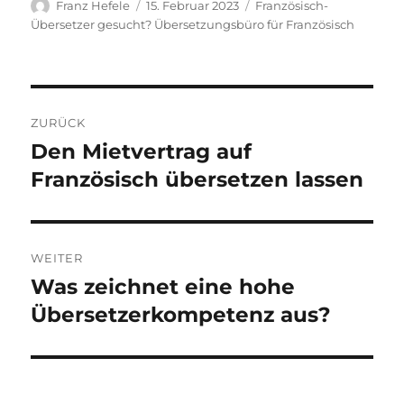
Autor
Veröffentlicht
Kategorien
Franz Hefele
15. Februar 2023
Französisch-
am
Übersetzer gesucht? Übersetzungsbüro für Französisch
Beitragsnavigation
ZURÜCK
Den Mietvertrag auf
Vorheriger
Beitrag:
Französisch übersetzen lassen
WEITER
Was zeichnet eine hohe
Nächster
Beitrag:
Übersetzerkompetenz aus?