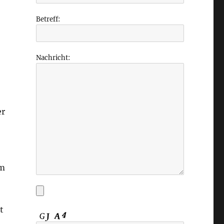
Betreff:
Nachricht:
er
im
t