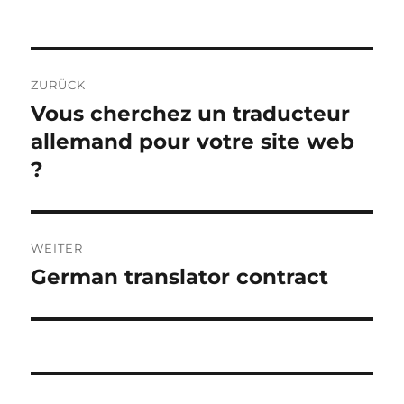
am
Beitragsnavigation
ZURÜCK
Vous cherchez un traducteur
Vorheriger
Beitrag:
allemand pour votre site web
?
WEITER
German translator contract
Nächster
Beitrag: