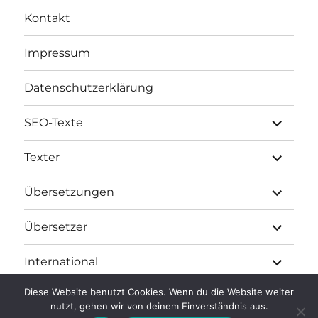
Kontakt
Impressum
Datenschutzerklärung
Unterme
SEO-Texte
öffnen
Unterme
Texter
öffnen
Unterme
Übersetzungen
öffnen
Unterme
Übersetzer
öffnen
Unterme
International
öffnen
Diese Website benutzt Cookies. Wenn du die Website weiter
nutzt, gehen wir von deinem Einverständnis aus.
text-verfasser.de – Texte und Übersetzungen
Stolz