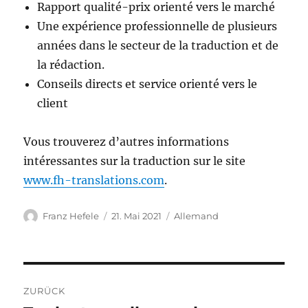
Rapport qualité-prix orienté vers le marché
Une expérience professionnelle de plusieurs
années dans le secteur de la traduction et de
la rédaction.
Conseils directs et service orienté vers le
client
Vous trouverez d’autres informations
intéressantes sur la traduction sur le site
www.fh-translations.com
.
Autor
Veröffentlicht
Kategorien
Franz Hefele
21. Mai 2021
Allemand
am
Beitragsnavigation
ZURÜCK