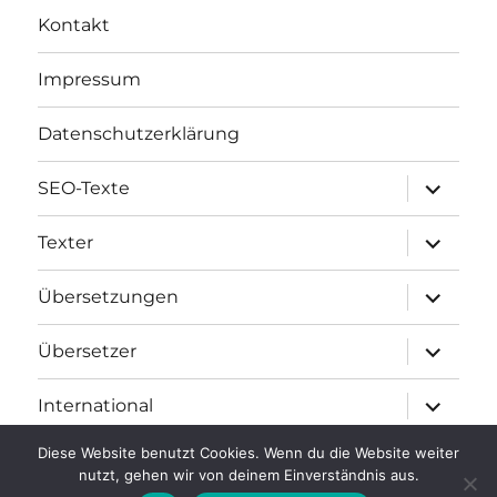
Kontakt
Impressum
Datenschutzerklärung
Unterme
SEO-Texte
öffnen
Unterme
Texter
öffnen
Unterme
Übersetzungen
öffnen
Unterme
Übersetzer
öffnen
Unterme
International
öffnen
Diese Website benutzt Cookies. Wenn du die Website weiter
nutzt, gehen wir von deinem Einverständnis aus.
text-verfasser.de – Texte und Übersetzungen
Stolz