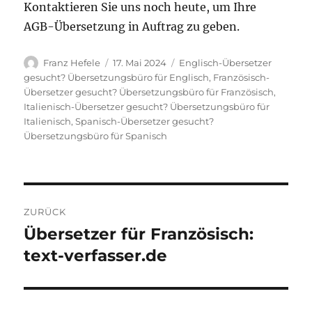
Kontaktieren Sie uns noch heute, um Ihre
AGB-Übersetzung in Auftrag zu geben.
Autor
Veröffentlicht
Kategorien
Franz Hefele
17. Mai 2024
Englisch-Übersetzer
am
gesucht? Übersetzungsbüro für Englisch
,
Französisch-
Übersetzer gesucht? Übersetzungsbüro für Französisch
,
Italienisch-Übersetzer gesucht? Übersetzungsbüro für
Italienisch
,
Spanisch-Übersetzer gesucht?
Übersetzungsbüro für Spanisch
Beitragsnavigation
ZURÜCK
Übersetzer für Französisch:
Vorheriger
Beitrag:
text-verfasser.de