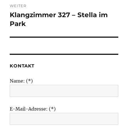
WEITER
Klangzimmer 327 – Stella im
Nächster
Beitrag:
Park
KONTAKT
Name: (*)
E-Mail-Adresse: (*)