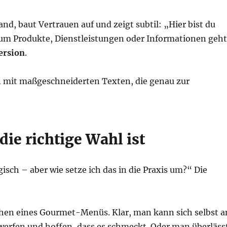
d, baut Vertrauen auf und zeigt subtil: „Hier bist du
es um Produkte, Dienstleistungen oder Informationen geh
ersion
.
n mit maßgeschneiderten Texten, die genau zur
ie richtige Wahl ist
logisch – aber wie setze ich das in die Praxis um?“ Die
chen eines Gourmet-Menüs. Klar, man kann sich selbst a
werfen und hoffen, dass es schmeckt. Oder man überläss