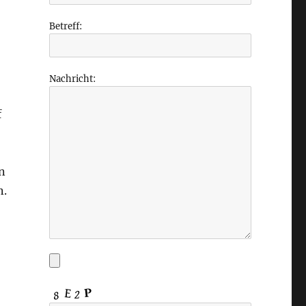
Betreff:
Nachricht:
f
n
n.